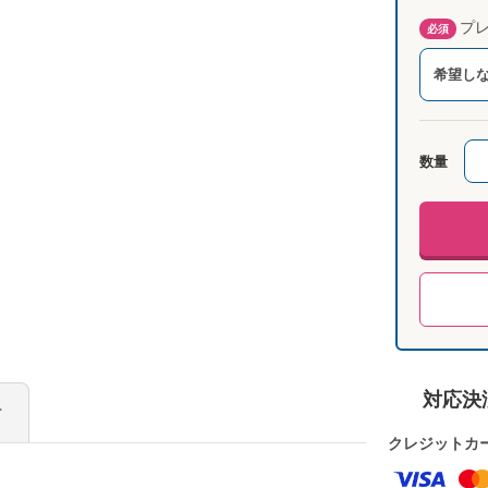
プレ
必須
希望し
数量
対応決
け
クレジットカ