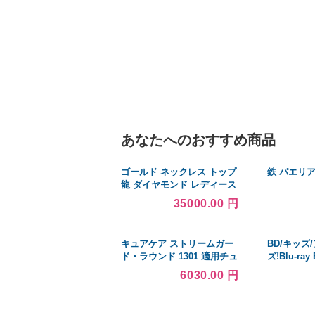
あなたへのおすすめ商品
ゴールド ネックレス トップ
鉄 パエリア
龍 ダイヤモンド レディース
10k お守り ペンダントトッ
35000.00 円
プ ドラゴン 竜 チェーン シ
ンプル おしゃれ 送料無料 セ
ール SALE
キュアケア ストリームガー
BD/キッズ
ド・ラウンド 1301 適用チュ
ズ!Blu-ray 
ーブ内径：7.0〜8.5 入数：1
6030.00 円
コ×20袋