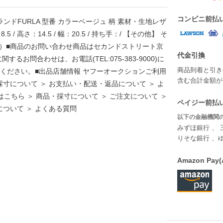
コンビニ前払
ブランドFURLA 型番 カラーベージュ 柄 素材・生地レザ
 高さ：14.5 / 幅：20.5 / 持ち手：/ 【その他】 そ
態）■商品のお問い合わせ商品はセカンドストリート京
代金引換
お問合わせは、お電話(TEL:075-383-9000)に
商品到着と引き
お伝えください。■出品店舗情報 ヤフーオークションご利用
含む合計金額が￥
採寸について ＞ お支払い・配送・返品について ＞ よ
こちら ＞ 商品・採寸について ＞ ご注文について ＞
ペイジー前払い
について ＞ よくある質問
以下の金融機関の
みずほ銀行 、 
りそな銀行 、
Amazon P