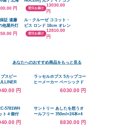
16個｜北海
NGC200] 光メディアコン
13030.00
 ケーキ お
バータ
100.00 円
翌日お届け
円
子 かし デ
ツ
保証 遠藤
ル・クルーゼ ココット・
その他屋外灯
ビス ロンド 18cm オレン
12810.00
ランプ別売
ジ (9-0088-0602)
450.00 円
翌日お届け
円
の老舗
あなたへのおすすめ商品をもっと見る
トップスピー
ラッセルホブス 5カップコー
ULLINER
ヒーメーカー ベーシックド
 TS0448
リップ 7620JP
040.00 円
6030.00 円
-5781WH
サントリー あしたを想うオ
ット４個付
ールフリー 350ml×24本×4
ケース (96本)※一部地域・
940.00 円
8830.00 円
離島は送料別途必要