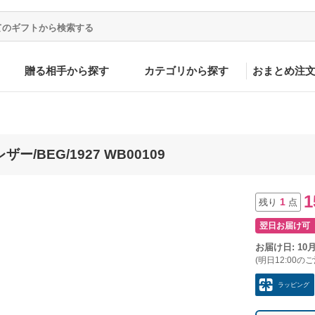
贈る相手から探す
カテゴリから探す
おまとめ注
/BEG/1927 WB00109
1
1
残り
点
翌日お届け可
お届け日: 10
(明日12:00の
ラッピング