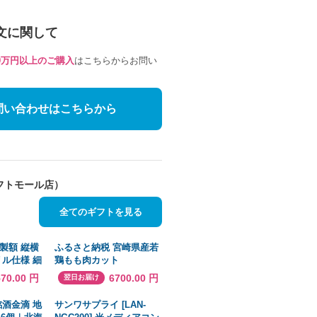
文に関して
10万円以上のご購入
はこちらからお問い
問い合わせはこちらから
フトモール店）
全てのギフトを見る
製額 縦横
ふるさと納税 宮崎県産若
リル仕様 細
鶏もも肉カット
額
3.3kg（300g×11P 国産 鶏
570.00 円
6700.00 円
翌日お届け
m）シルバー
肉 若鶏 モモ カット済み
小分け 唐揚げ チキン南蛮
銘酒金滴 地
サンワサプライ [LAN-
大容量 冷凍）