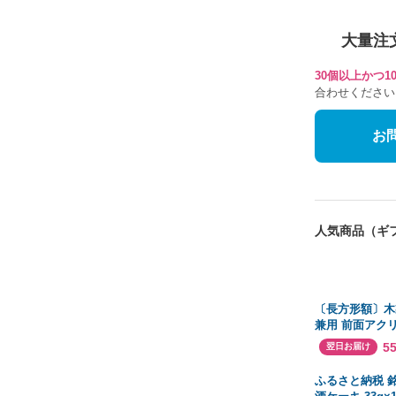
大量注
30個以上かつ
合わせください
お
人気商品（ギ
〔長方形額〕木
兼用 前面アク
い金銀色長方形
5
翌日お届け
（500×250m
ふるさと納税 