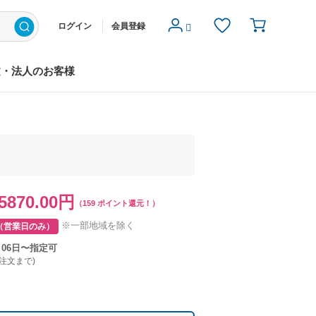
ログイン
会員登録
文・法人のお客様
5870.00円
（159 ポイント還元！）
※一部地域を除く
（営業日のみ）
月06日〜指定可
ご注文まで)