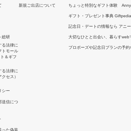
て
新規ご出店について
ちょっと特別なギフト体験 Ann
ギフト・プレゼント事典 Giftpedi
記念日・デートの情報なら アニ
ト総研
大切なひとと出会い、暮らすwebマガ
する法律に
プロポーズや記念日プランの予約な
フトモール
ント＆ギフ
する法律に
アクセス）
）
リシー
部送信につ
ト
装った偽装