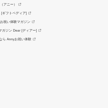
y（アニー）
a [ギフトペディア]
ーお祝い体験マガジン
ジン Dear [ディアー]
ら Annyお祝い体験