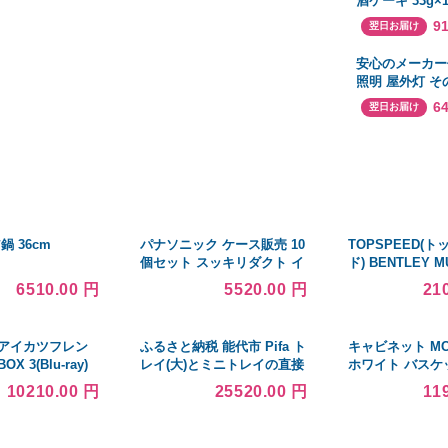
酒ケーキ 33g×
道 滝川市 地酒
9
翌日お届け
菓子 おかし 菓
ザート スイー
安心のメーカー
照明 屋外灯 
ERB6455S 
6
翌日お届け
LED 実績20年
鍋 36cm
パナソニック ケース販売 10
TOPSPEED(
個セット スッキリダクト イ
ド) BENTLEY M
ンターナルエルボミニ 80型
BACALAR(1/18)
6510.00 円
5520.00 円
21
グレー DAS4380H_set
/アイカツフレン
ふるさと納税 能代市 Pifa ト
キャビネット MCC
BOX 3(Blu-ray)
レイ(大)とミニトレイの直接
ホワイト バスケ
食器セット[No.5335-0346]
10210.00 円
25520.00 円
11