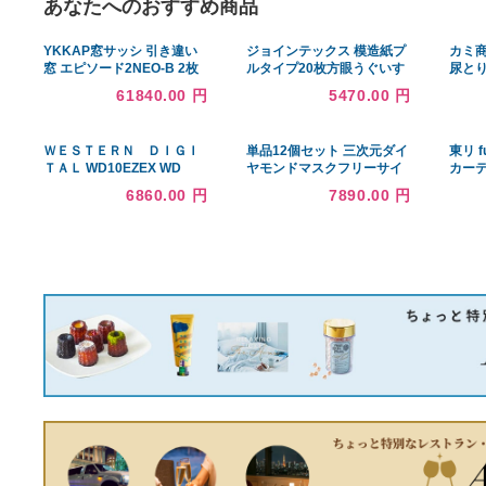
あなたへのおすすめ商品
YKKAP窓サッシ 引き違い
ジョインテックス 模造紙プ
窓 エピソード2NEO-B 2枚
ルタイプ20枚方眼うぐいす
建[シャッター付] 半外付型
P154J-G5
61840.00 円
5470.00 円
[中桟付]：[幅1870mm×高
1830mm]
ＷＥＳＴＥＲＮ ＤＩＧＩ
単品12個セット 三次元ダイ
ＴＡＬ WD10EZEX WD
ヤモンドマスクフリーサイ
Blue 1TB 目安在庫=△
ズグレー20枚 興和 代引不
6860.00 円
7890.00 円
可