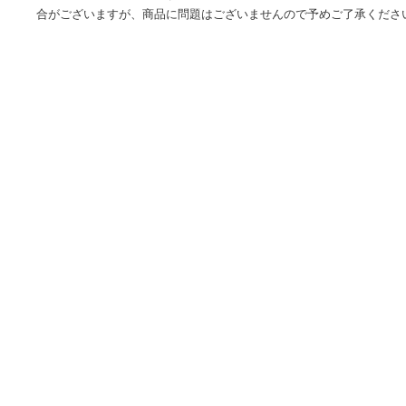
海外の輸入品ショップ-世界中の様々なアイテムをお得に購入
為、お届けまでに通常約2-3週間を頂戴しております。※税関
が、新品・未使用商品です。※並行輸入品のためパッケージ
合がございますが、商品に問題はございませんので予めご了