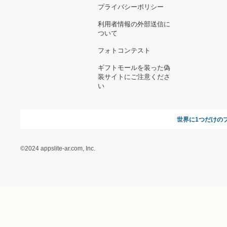
お支払い方法について
当サイトについて
新規ご出
よくある質問
運営会社
お問い合わせ
利用規約
オンラインギフト総研
特定商取引に関する法律
に基づく表記（ギフトモ
ール - 人気のプレゼント
＆ギフトの専門店）
特定商取引に関する法律
に基づく表記（（アクセ
ス）ギフトモール店）
プライバシーポリシー
利用者情報の外部送信に
ついて
フォトコンテスト
ギフトモールを装った偽