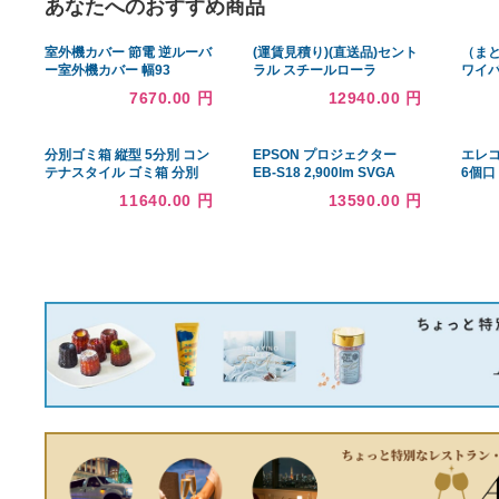
あなたへのおすすめ商品
室外機カバー 節電 逆ルーバ
(運賃見積り)(直送品)セント
ー室外機カバー 幅93
ラル スチールローラ
AIRNA エアナ AC-L930 送
SRA5712型
7670.00 円
12940.00 円
料無料 エアコンカバー 簡単
200W×100P×1000L
組立 日よけ 省エネ 排熱 節
SRA5712-201010
約 棚
分別ゴミ箱 縦型 5分別 コン
EPSON プロジェクター
テナスタイル ゴミ箱 分別
EB-S18 2,900lm SVGA
（ ごみ箱 分別ごみ箱 キャ
2.4kg
11640.00 円
13590.00 円
スター付き ）