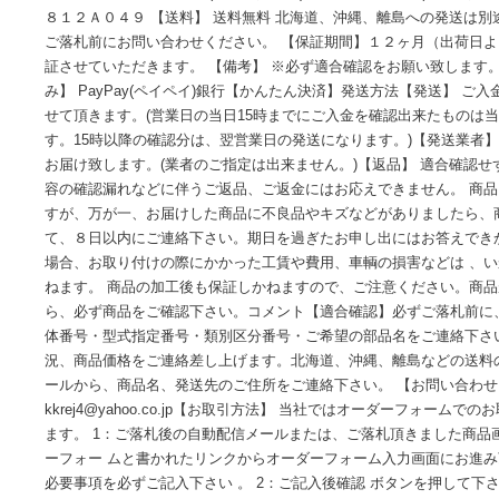
純正同等 送料無料 社外新品＋＋＋ご覧頂きありがとうござい
外新品 コンデンサー 【適合車種】 ランサー ４Ｇ６３ ＭＴ
応年式】 ２００４年２月(Ｈ１６／０２)〜２００５年３月(Ｈ１
８１２Ａ０４９ 【送料】 送料無料 北海道、沖縄、離島への
ご落札前にお問い合わせください。 【保証期間】１２ヶ月（
証させていただきます。 【備考】 ※必ず適合確認をお願い致
み】 PayPay(ペイペイ)銀行【かんたん決済】発送方法【発
せて頂きます。(営業日の当日15時までにご入金を確認出来た
す。15時以降の確認分は、翌営業日の発送になります。)【発
お届け致します。(業者のご指定は出来ません。)【返品】 適
容の確認漏れなどに伴うご返品、ご返金にはお応えできません
すが、万が一、お届けした商品に不良品やキズなどがありま
て、８日以内にご連絡下さい。期日を過ぎたお申し出にはお
場合、お取り付けの際にかかった工賃や費用、車輌の損害など
ねます。 商品の加工後も保証しかねますので、ご注意くださ
ら、必ず商品をご確認下さい。コメント【適合確認】必ずご
体番号・型式指定番号・類別区分番号・ご希望の部品名をご連