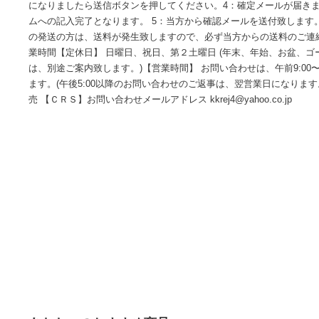
況、商品価格をご連絡差し上げます。北海道、沖縄、離島な
ールから、商品名、発送先のご住所をご連絡下さい。 【お問
kkrej4@yahoo.co.jp【お取引方法】 当社ではオーダー
ます。 1：ご落札後の自動配信メールまたは、ご落札頂きま
ーフォー ムと書かれたリンクからオーダーフォーム入力画面
必要事項を必ずご記入下さい 。 2：ご記入後確認 ボタンを
になりましたら送信ボタンを押してください。4：確定メール
ムへの記入完了となります。 5：当方から確認メールを送付致
の発送の方は、送料が発生致しますので、必ず当方からの送料
業時間【定休日】 日曜日、祝日、第２土曜日 (年末、年始、
は、別途ご案内致します。)【営業時間】 お問い合わせは、午前9:
ます。(午後5:00以降のお問い合わせのご返事は、翌営業日にな
売 【ＣＲＳ】お問い合わせメールアドレス kkrej4@yahoo.co.j