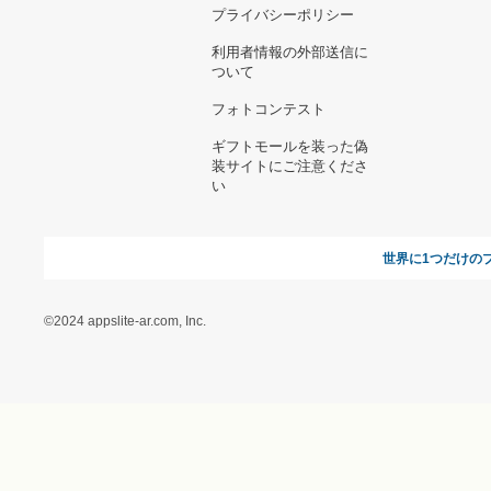
お支払い方法について
当サイトについて
新規ご出
よくある質問
運営会社
お問い合わせ
利用規約
オンラインギフト総研
特定商取引に関する法律
に基づく表記（ギフトモ
ール - 人気のプレゼント
＆ギフトの専門店）
特定商取引に関する法律
に基づく表記（（アクセ
ス）ギフトモール店）
プライバシーポリシー
利用者情報の外部送信に
ついて
フォトコンテスト
ギフトモールを装った偽