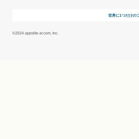
＆ギフトの専門店）
特定商取引に関する法律
に基づく表記（（アクセ
ス）ギフトモール店）
プライバシーポリシー
利用者情報の外部送信に
ついて
フォトコンテスト
ギフトモールを装った偽
装サイトにご注意くださ
い
世界に1
©2024 appslite-ar.com, Inc.