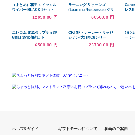
あなたへのおすすめ商品
（まとめ）花王 クイックル
ラーニング リソーシズ
ワイパー BLACK 1セット
(Learning Resources) グリ
（3本） 〔×3セット〕
ルでこんがり バーベキュー
12630.00 円
6050.00 円
セット 22ピース おもちゃ
おままごと LER9260
エレコム 電源タップ 5m 3P
OKI GFトナーカートリッジ
6個口 過電流防止 T-
シアン(大) (MC8シリー
H0750OCPR
ズ/C8シリーズ) TNR-
6500.00 円
23730.00 円
C3LC2GF 代引不可