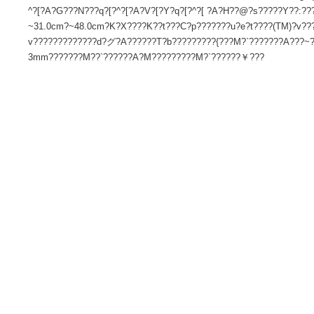
サイズ 高さ : 11.00 cm 横幅 : 29.00 cm 奥行 : 48.80 cm
ります。商品自体のサイズではございませんのでご注意くださ
X005EV78B4?X?^?C??:?P?i????M??:?K?X?R?????A???W?G?
^?[?A?G???N???q?[?^?[?A?V?[?Y?q?[?^?[ ?A?H??@?s?????
~31.0cm?~48.0cm?K?X????K??t???C?p???????u?e?t????(T
v?????????????d?グ?A??????T?b?????????{???M?`???????
3mm???????M??`??????A?M?????????M?`??????￥???