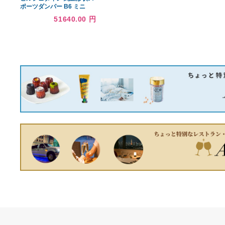
Evergreen hshblf8 -
10460eリフター交換キット
Fits 01 - 03 GMCキャデラ
38520.00 円
ックHummer Chevrolet
6.0 OHVヘッドガスケット
セット、ヘッドボルト、
Lifters
ビルシュタイン 純正形状ス
ポーツダンパー B6 ミニ
(BMW) ALL4 2013年01
51640.00 円
月〜 入数：1台分 35-
195382×1/35-
195399×1/24-
195409×1/24-195416×1