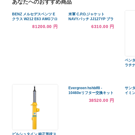
あなたへのおすすめ商品
BENZ メルセデスベンツ E
米軍 C.P.O.ジャケット
クラス W212 E63 AMGフロ
NAVYパッチ JJ127YP ブラ
ントバンパー用リップスポ
ック 36（S） 〔レプリカ〕
81200.00 円
6310.00 円
イラー 本物DryCarbon ド
ライカーボン エアロ B スタ
イル