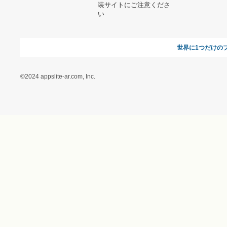
オンラインギフト総研
特定商取引に関する法律
に基づく表記（ギフトモ
ール - 人気のプレゼント
＆ギフトの専門店）
特定商取引に関する法律
に基づく表記（（アクセ
ス）ギフトモール店）
プライバシーポリシー
利用者情報の外部送信に
ついて
フォトコンテスト
ギフトモールを装った偽
装サイトにご注意くださ
い