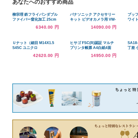
あなたへのおすすめ商品
柳宗理 鉄フライパンダブル
パナソニック アクセサリー
ファイバー窒化加工 25cm
キット ビデオカメラ用 VW-
ACT380-K
6340.00 円
14090.00 円
Ｕナット（細目 M14X1.5
ヒサゴ FSC(R)認証 マルチ
S45C ユニクロ
プリンタ帳票 A4白紙4面
2400枚入り FSC2006W
42620.00 円
14950.00 円