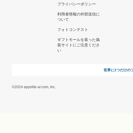
お支払い方法について
当サイトについて
新規ご出
よくある質問
運営会社
お問い合わせ
利用規約
オンラインギフト総研
特定商取引に関する法律
に基づく表記（ギフトモ
ール - 人気のプレゼント
＆ギフトの専門店）
特定商取引に関する法律
に基づく表記（（アクセ
ス）ギフトモール店）
プライバシーポリシー
利用者情報の外部送信に
ついて
フォトコンテスト
ギフトモールを装った偽