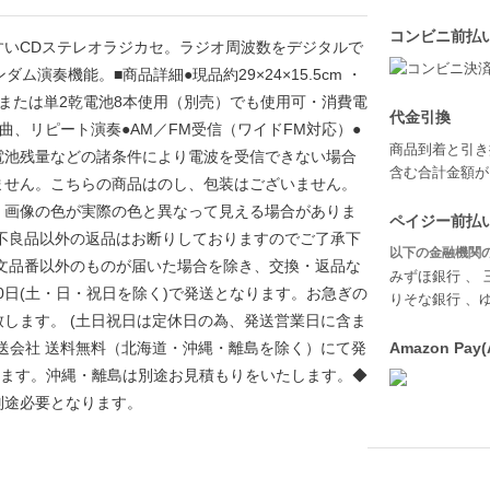
コンビニ前払
すいCDステレオラジカセ。ラジオ周波数をデジタルで
演奏機能。■商品詳細●現品約29×24×15.5cm ・
0V、または単2乾電池8本使用（別売）でも使用可・消費電
代金引換
20曲、リピート演奏●AM／FM受信（ワイドFM対応）●
商品到着と引き
電池残量などの諸条件により電波を受信できない場合
含む合計金額が￥
ません。こちらの商品はのし、包装はございません。
、画像の色が実際の色と異なって見える場合がありま
ペイジー前払い
不良品以外の返品はお断りしておりますのでご了承下
以下の金融機関の
文品番以外のものが届いた場合を除き、交換・返品な
みずほ銀行 、 
0日(土・日・祝日を除く)で発送となります。お急ぎの
りそな銀行 、
します。 (土日祝日は定休日の為、発送営業日に含ま
送会社 送料無料（北海道・沖縄・離島を除く）にて発
Amazon P
きます。沖縄・離島は別途お見積もりをいたします。◆
別途必要となります。