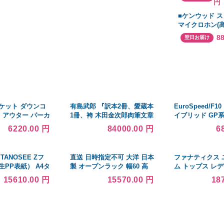
円
ダークブラウン
■ケンウッド 
マイクロホン(
プ)[店頭受取不
8
翌日お届け
ケット ダウンコ
有島武郎 『訳本2冊、愛蔵本
EuroSpeed/F
 アウター パーカ
1冊、袴 木田金次郎肉筆文章
イブリッド GP系 
ト レディース フ
付き』 - 北海道画廊
アルミホイール 
6220.00 円
84000.00 円
6
ドル丈 防風 防寒
 通勤 作業着 秋
TANOSEE Zフ
直送 日時指定不可 大洋 日本
ファナティクス 
PP表紙） A4タ
製 オープンラック 幅60 高
ム トップス レ
容 背幅17mm ピ
さ200cm ライトナチュラル
Antti Raanta Car
15610.00 円
15570.00 円
18
ト（10冊） ×10セ
カラーラック NC2060 沖
Hurricanes Fana
品 インテリア 雑
縄・離島配送不可
Branded Women
Breakaway Playe
Black