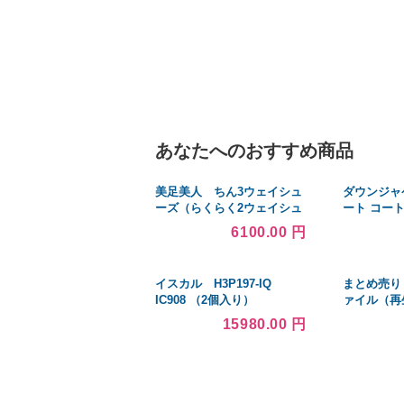
あなたへのおすすめ商品
美足美人 ちん3ウェイシュ
ダウンジャ
ーズ（らくらく2ウェイシュ
ート コート
ーズ） 婦人用 / SH-1 L
モッズコー
6100.00 円
ブラック（美足美人）
ード付き ミ
撥水加工 冬
冬
イスカル H3P197-IQ
まとめ売り 
IC908 （2個入り）
ァイル（再生
テ 100枚収
15980.00 円
ンク 1セッ
ット 生活用
[▲][TP]