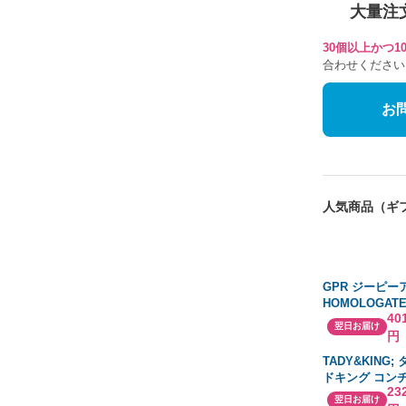
大量注
30個以上かつ
合わせください
お
人気商品（ギ
GPR ジーピー
HOMOLOGAT
40
プオンマフラー 
翌日お届け
円
300 R KAWAS
キ
TADY&KING
ドキング コン
23
二つ折り 財布
翌日お届け