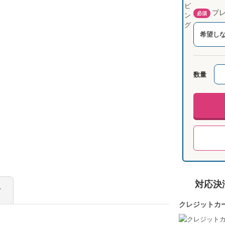
プレ
必須
希望し
数量
対応決
け
クレジットカ