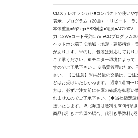
CDステレオラジカセ■コンパクトで使いや
表示。プログラム（20曲）・リピート・ランダム
本体重量=約2kg●ABS樹脂●電源=AC10
力=12W●コード長約1.7m●CDプログラム
ヘッドホン端子※地域・地形・建築構造・
があります。※のし、包装は対応しており
ご了承ください。※モニター環境によって
すのでご了承下さい 。※品質管理のため、
さい。 【ご注意】※納品後の交換は、ご注
どはお受けいたしかねます。 通常1週間〜1
方は、必ずご注文前に在庫の確認を御願い致
れませんのでご了承下さい。)◆当社指定運
送いたします。※北海道は送料を300円頂
商品代引きご希望の場合、代引き手数料が