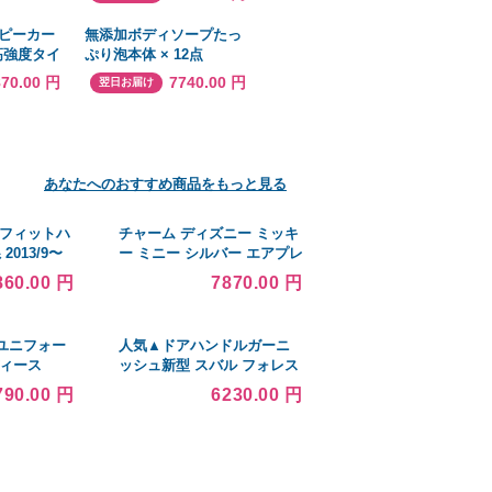
系
スピーカー
無添加ボディソープたっ
高強度タイ
ぷり泡本体 × 12点
可]
870.00 円
7740.00 円
翌日お届け
あなたへのおすすめ商品をもっと見る
10 フィットハ
チャーム ディズニー ミッキ
2013/9〜
ー ミニー シルバー エアプレ
1本
ーン チャーム レディース
860.00 円
7870.00 円
ユニフォー
人気▲ドアハンドルガーニ
ディース
ッシュ新型 スバル フォレス
olina
ター SK系 FORESTER専用
790.00 円
6230.00 円
tics
内装 インテリアパネル 4Pセ
's Home
ット カーボン調
r Jersey