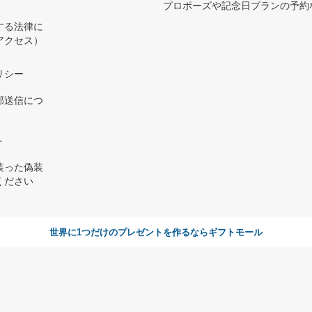
プロポーズや記念日プランの予約な
する法律に
アクセス）
）
リシー
部送信につ
ト
装った偽装
ください
世界に1つだけのプレゼントを作るならギフトモール