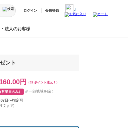
ログイン
会員登録
文・法人のお客様
レゼント
160.00円
（62 ポイント還元！）
※一部地域を除く
（営業日のみ）
月07日〜指定可
ご注文まで)