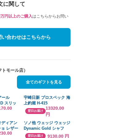
文に関して
10万円以上のご購入
はこちらからお問い
問い合わせはこちらから
フトモール店）
全てのギフトを見る
アール
宇崎日新 プロスペック 海
ED スリッ
上釣堀 H-415
170.00
13320.00
NINJA
翌日お届け
円
AKI カワサ
; タディアン
ソノ他 ウェッジ ウェッジ
チョ レザー
Dynamic Gold シャフ
230.00
 ウォレット
ト：Dynamic Gold
9130.00 円
翌日お届け