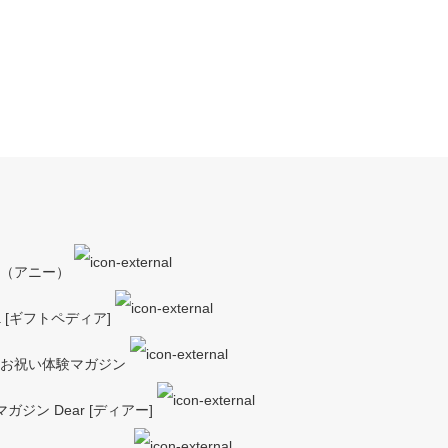
y（アニー）
a [ギフトペディア]
ーお祝い体験マガジン
ジン Dear [ディアー]