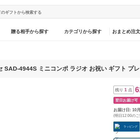
贈る相手から探す
カテゴリから探す
おまとめ注
SAD-4944S ミニコンポ ラジオ お祝い ギフト プ
6
1
残り
点
翌日お届け可
お届け日: 10
(明日12:00の
ラッピング