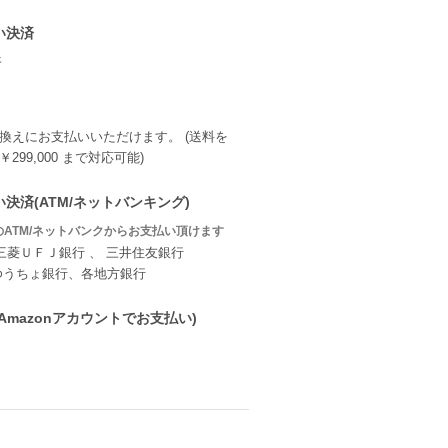
い決済
換えにお支払いいただけます。 (送料を
299,000 まで対応可能)
決済(ATM/ネットバンキング)
ATM/ネットバンクからお支払い頂けます
三菱ＵＦＪ銀行 、 三井住友銀行
ゆうちょ銀行、各地方銀行
ay(Amazonアカウントでお支払い)