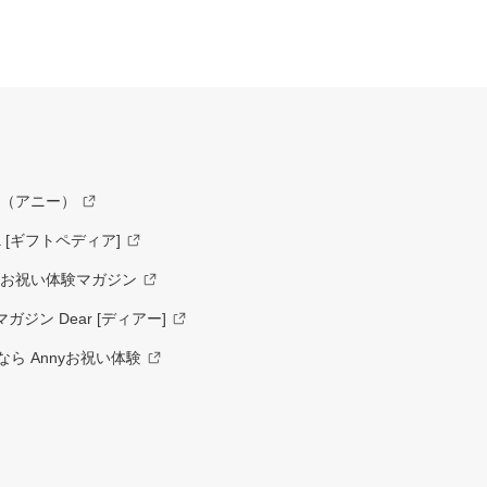
y（アニー）
a [ギフトペディア]
ーお祝い体験マガジン
ジン Dear [ディアー]
ら Annyお祝い体験