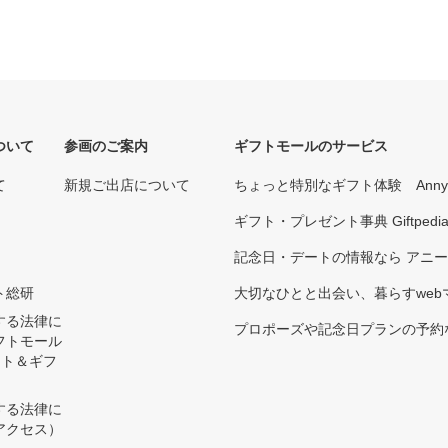
ついて
参画のご案内
ギフトモールのサービス
て
新規ご出店について
ちょっと特別なギフト体験 Ann
ギフト・プレゼント事典 Giftpedi
記念日・デートの情報なら アニ
ト総研
大切なひとと出会い、暮らすwebマガ
する法律に
プロポーズや記念日プランの予約な
フトモール
ント＆ギフ
する法律に
アクセス）