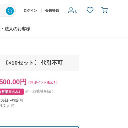
ログイン
会員登録
文・法人のお客様
 〔×10セット〕 代引不可
500.00円
（85 ポイント還元！）
※一部地域を除く
（営業日のみ）
月06日〜指定可
ご注文まで)