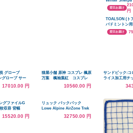
Winter Sherpa
21
Women's Faux
翌日お届け
円
Jackets 並行
TOALSON (
バドミントン用
オン 65 ブラッ
7
翌日お届け
ール 0.65mm 8
税 グローブ
猫屋小舗 原神 コスプレ 楓原
サンドビック:コ
ングローブ サー
万葉 楓袖葉紅 コスプレ
ライス加工用チップ
 サーフィン 手袋
衣装 カズハ 衣装※ウィ
R590-1105H-Z
17010.00 円
10560.00 円
34
地 防寒 伸縮 メ
ッグ 追加可
ジブック 605521
 保温性 ブラック
神奈川県【L (…
キングファイルG
リュック バックパック
0枚収容 背幅
Lowe Alpine AirZone Trek
ー 925N 1冊
バックパック 日帰りまたは
15520.00 円
32750.00 円
ト〕
短期ハイキング FTE-90-FE-
45