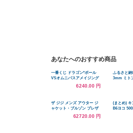
あなたへのおすすめ商品
一番くじ ドラゴン*ボール
ふるさと納
VSオムニバスアメイジング
3mm ミト
C賞 孫悟飯 MASTERLISE
フグローブ
6240.00 円
PLU
ミトン 寒冷
ッシュ加工
黒 平塚市 
ザ ジジ メンズ アウター ジ
(まとめ) 
ャケット・ブルゾン ブレザ
B6ヨコ 50
ー Blazer
66mm グレ
62720.00 円
〔×30セッ