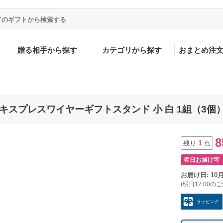
贈る相手から探す
カテゴリから探す
おまとめ注
エキスプレスワイヤーギフトスタンド 小 白 1組（3個）
8
1
残り
点
翌日お届け可
お届け日: 10
(明日12:00の
ラッピング