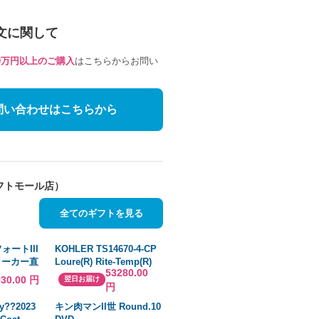
文に関して
10万円以上のご購入
はこちらからお問い
問い合わせはこちらから
フトモール店）
全てのギフトを見る
ォートIII
KOHLER TS14670-4-CP
9 メーカー直
Loure(R) Rite-Temp(R)
53280.00
シャワーバルブトリム レ
030.00 円
翌日お届け
円
バーハンドルと2.5GPMシ
ャワーヘッド付き
y??2023
キン肉マンII世 Round.10