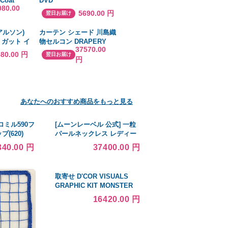
 Coat
DVD
080.00
 Fur
5690.00 円
翌日お届け
輸入品
トアルソン)
カーテン シェード 川島織
 ガット イ
物セルコン DRAPERY
37570.00
ク 100mロ
FT6200〜6201 ソフトウ
580.00 円
翌日お届け
円
41651B
ェーブ縫製 約1.5倍ヒダ
あなたへのおすすめ商品をもっと見る
ロミル590フ
[ムーンレーベル 公式] 一粒
(620)
パールネックレス レディー
C2-KL オレン
ス 7.5mm アコヤ 真珠 ペン
340.00 円
37400.00 円
4
ダント K18 イエローゴール
ド HA00075R13NW01474Y
取寄せ D'COR VISUALS
GRAPHIC KIT MONSTER
ENERGY SLASH KX450 20-
16420.00 円
20-137 #DRAG #43027204