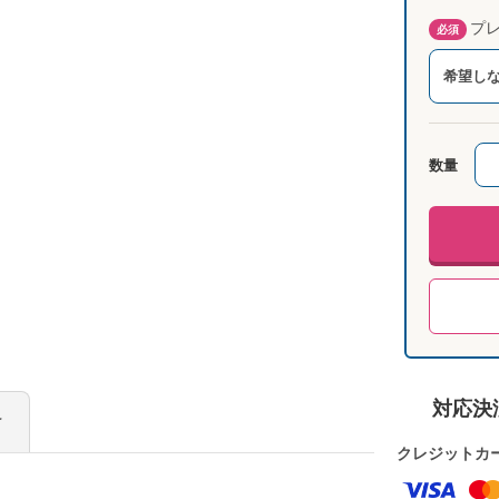
プレ
必須
希望し
数量
対応決
け
クレジットカ