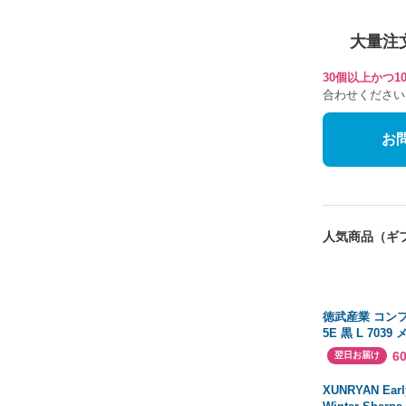
大量注
30個以上かつ
合わせください
お
人気商品（ギ
徳武産業 コンフ
5E 黒 L 703
送
6
翌日お届け
XUNRYAN Earl