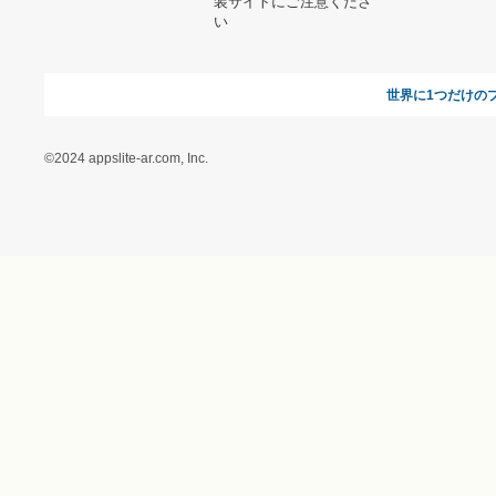
に基づく表記（ギフトモ
ール - 人気のプレゼント
＆ギフトの専門店）
特定商取引に関する法律
に基づく表記（（アクセ
ス）ギフトモール店）
プライバシーポリシー
利用者情報の外部送信に
ついて
フォトコンテスト
ギフトモールを装った偽
装サイトにご注意くださ
い
世界に1