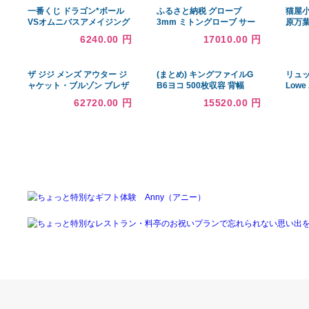
あなたへのおすすめ商品
一番くじ ドラゴン*ボール
ふるさと納税 グローブ
VSオムニバスアメイジング
3mm ミトングローブ サー
C賞 孫悟飯 MASTERLISE
フグローブ サーフィン 手袋
6240.00 円
17010.00 円
PLU
ミトン 寒冷地 防寒 伸縮 メ
ッシュ加工 保温性 ブラック
黒 平塚市 神奈川県【L (…
ザ ジジ メンズ アウター ジ
(まとめ) キングファイルG
ャケット・ブルゾン ブレザ
B6ヨコ 500枚収容 背幅
ー Blazer
66mm グレー 925N 1冊
62720.00 円
15520.00 円
〔×30セット〕