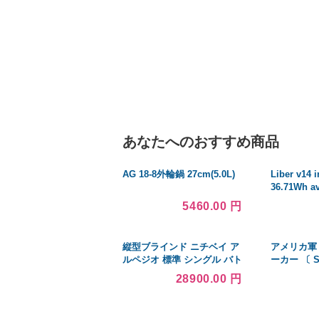
あなたへのおすすめ商品
AG 18-8外輪鍋 27cm(5.0L)
Liber v14 i
36.71Wh 
ートパソコ
5460.00 円
ッテリー
縦型ブラインド ニチベイ ア
アメリカ軍
ルペジオ 標準 シングル バト
ーカー 〔 
ン ミニマル 100mm レグノ
／ショート丈 
28900.00 円
A8894〜A8898 幅120×高さ
JP059YN
250cm迄
プリカ 〕