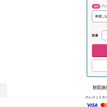
プレ
必須
希望し
数量
対応決
け
クレジットカ