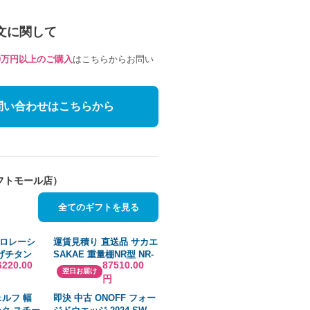
文に関して
10万円以上のご購入
はこちらからお問い
問い合わせはこちらから
フトモール店）
全てのギフトを見る
ロレーシ
運賃見積り 直送品 サカエ
曲げチタン
SAKAE 重量棚NR型 NR-
6220.00
87510.00
5 ストレ
2765
翌日お届け
円
レンサー
TRO
ルフ 幅
即決 中古 ONOFF フォー