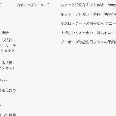
て
新規ご出店について
ちょっと特別なギフト体験 Ann
ギフト・プレゼント事典 Giftpedi
記念日・デートの情報なら アニ
ト総研
大切なひとと出会い、暮らすwebマガ
する法律に
プロポーズや記念日プランの予約な
フトモール
ント＆ギフ
する法律に
アクセス）
）
リシー
部送信につ
ト
装った偽装