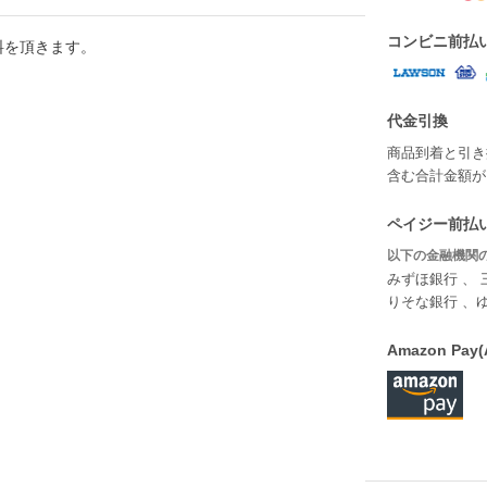
コンビニ前払
料を頂きます。
代金引換
商品到着と引き
含む合計金額が￥
ペイジー前払い
以下の金融機関の
みずほ銀行 、 
りそな銀行 、
Amazon P