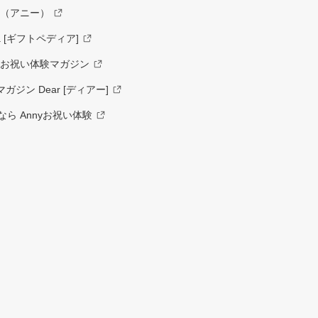
y（アニー）
a [ギフトペディア]
ーお祝い体験マガジン
ジン Dear [ディアー]
ら Annyお祝い体験