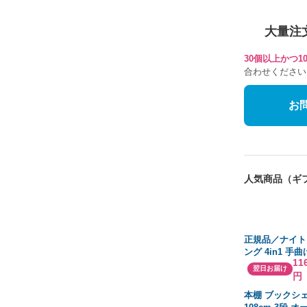
大量注
30個以上かつ
合わせください
お
人気商品（ギ
正規品／ナイト
ング 4in1 手
11
EXマフラー Φ8
翌日お届け
円
イトチタンサイ
420mm V2 NI
本棚 ブックシェ
RACI…