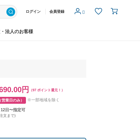
ログイン
会員登録
文・法人のお客様
690.00円
（97 ポイント還元！）
※一部地域を除く
（営業日のみ）
月12日〜指定可
ご注文まで)