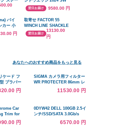
オーク スチー
ジドウエッジ 2024 SW
500.00
ング ダイ
NSプロ MODUS3
9580.00 円
翌日お届け
ルーム イン
TOUR115 56 S
舗
na) バイ
取寄せ FACTOR 55
ンカー 小
WINCH LINE SHACKLE
13130.00
NI-3 (ディー
PRO BK 00110-04
630.00 円
翌日お届け
円
#DRAG #45050838
あなたへのおすすめ商品をもっと見る
リケード フ
SIGMA カメラ用フィルター
量型 プラバー
WR PROTECTER 86mm レ
事現場 作業場
ンズ保護 撥水 930981
820.00 円
11530.00 円
域
rome Car
0DYW42 DELL 100GB 2.5イ
ng Trim for
ンチ/SSD/SATA 3.0Gb/s
isc 並行輸入
Samsung Electronics
090.00 円
6570.00 円
MZ5EA100HMDR-000D3 マ
ウンタ付き