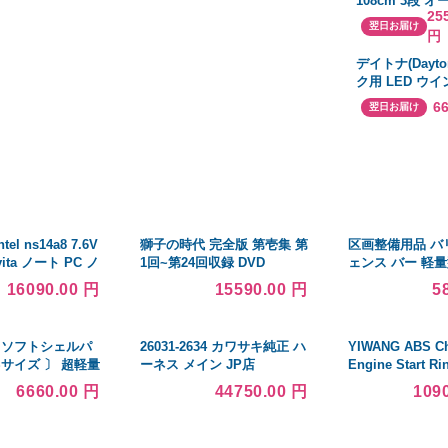
108cm 3段 
25
ル 組立品 リビ
翌日お届け
円
ニング ベッド
テリア家具 店
デイトナ(Dayto
ク用 LED ウイ
型 D-Light MI
6
翌日お届け
ライト
ntel ns14a8 7.6V
獅子の時代 完全版 第壱集 第
区画整備用品 バ
avita ノート PC ノ
1回~第24回収録 DVD
ェンス バー 軽
ン 純正 交換用バ
1.5m 緑/白 工
16090.00 円
15590.00 円
5
駐車 駐輪禁止区
 ソフトシェルパ
26031-2634 カワサキ純正 ハ
YIWANG ABS Ch
Sサイズ 〕 超軽量
ーネス メイン JP店
Engine Start Ri
ECWC S-1
Land Rover D
6660.00 円
44750.00 円
109
 フォリッジ 〔 レ
品