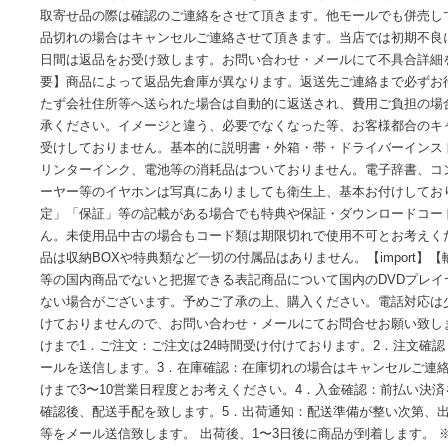
中古品のため使用に伴うキズ等がございますが、問題なくご
動作確認・点検・アルコール等の簡易クリーニングを施して
実際にお届けする商品の状態とは異なる場合があります。そ
取寄せ品の際は確認のご連絡をさせて頂きます。他モールで
品切れの場合はキャンセルご連絡させて頂きます。当店では初
日間は返品をお受け致します。お問い合わせ・メールにて不
要】商品によって返品先倉庫が異なります。返送先ご連絡ま
たず会社住所等へ送られた場合は自動的に返送され、費用ご
承ください。イメージと違う、必要でなくなった等、お客様
受けしておりません。基本的に説明書・外箱・帯・ドライバーイ
リンターインク、電池等の消耗品はついておりません。電子
ーヤー等のイヤホンは写真にありましても衛生上、基本お付
定」「保証」等の記載がある場合でも特典や保証・ダウンロ
ん。未使用品中古の場合もコード類は期限切れで使用不可と
品は収納BOXや特典類など一切の付属品はありません。【imp
等の国内商品でないと把握できる表記商品について国内のDV
ない場合がございます。予めご了承の上、購入ください。電