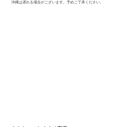
けておりませんので、お問い合わせ・メールにてお問合せお願
けまで1．ご注文：ご注文は24時間受け付けております。2．
ールを送信します。3．在庫確認：在庫切れの場合はキャンセ
けまで3〜10営業日程度とお考えください。4．入金確認：前
確認後、配送手配を致します。5．出荷通知：配送準備が整い
等をメール送信致します。 出荷後、1〜3日後に商品が到着し
沖縄は遅れる場合がございます。予めご了承ください。