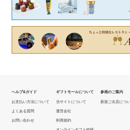
450
13990.00 円
JNH SSD 1TB 3D NAND
三菱電機 NV63-SVF 3P
TLC採用 内蔵型 2.5インチ
20A 200MA AL-AX NN
7mm SATAIII 6Gb/s
6350.00 円
11020.00 円
520MB/s アルミ製筐体 5年
保証・国内正規品 ネコポス
送料無料