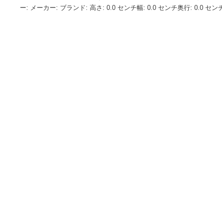
ご覧いただき誠にありがとうございます。原則、海外倉庫か
2〜14営業日ほどお時間を頂いております。また、海外倉庫
封がされる場合がございますので、予めご理解の上、ご購入を
ー: メーカー: ブランド: 高さ: 0.0 センチ幅: 0.0 センチ奥行: 0.