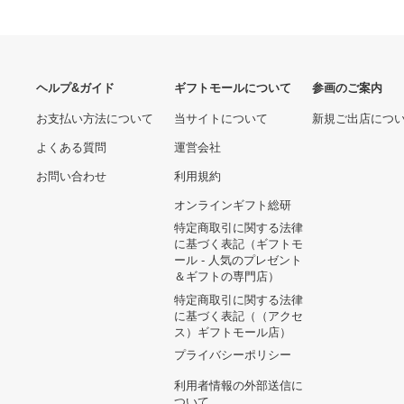
ウッドワン WOOD ONE 和
(まとめ)アーテック 木彫ふ
盆セット 奥行600mm用
でばこ(しな材) 〔×15セッ
（奥行寸法：595mm）
ト〕
41840.00 円
6390.00 円
ヘルプ&ガイド
ギフトモールについて
参画のご
お支払い方法について
当サイトについて
新規ご出
よくある質問
運営会社