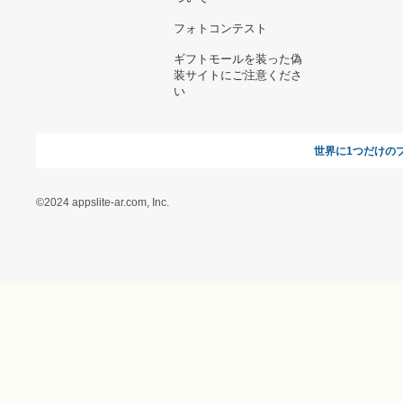
お問い合わせ
利用規約
オンラインギフト総研
特定商取引に関する法律
に基づく表記（ギフトモ
ール - 人気のプレゼント
＆ギフトの専門店）
特定商取引に関する法律
に基づく表記（（アクセ
ス）ギフトモール店）
プライバシーポリシー
利用者情報の外部送信に
ついて
フォトコンテスト
ギフトモールを装った偽
装サイトにご注意くださ
い