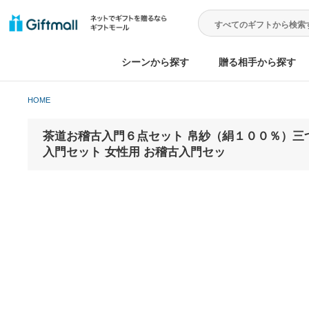
シーンから探す
贈る相手から
HOME
茶道お稽古入門６点セット 帛紗（絹１００％
入門セット 女性用 お稽古入門セッ