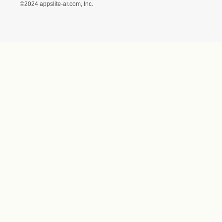
ス）ギフトモール店）
プライバシーポリシー
利用者情報の外部送信に
ついて
フォトコンテスト
ギフトモールを装った偽
装サイトにご注意くださ
い
世界に1
©2024 appslite-ar.com, Inc.