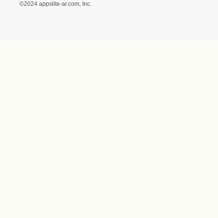
ス）ギフトモール店）
プライバシーポリシー
利用者情報の外部送信に
ついて
フォトコンテスト
ギフトモールを装った偽
装サイトにご注意くださ
い
世界に1
©2024 appslite-ar.com, Inc.