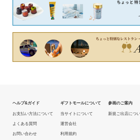
(LGA 1700) Mini-ITX マザー
83cm 8mm強化ガラス グラ
ボード アンプ IC付き モノ
スシェルフ 組立品 コレクシ
18260.00 円
25430.00 円
アウトヘッダー PRIME
ョン ディスプレイ用品 イン
テリア家具 什器〔代引不
可〕
SAMSUNG メモリー
(まとめ) コクヨフラットフ
M471A1K43CB1-CRC
ァイルK2(背補強タイプ) A4
タテ 青 K2フ-BR10BX10 1
6100.00 円
13950.00 円
パック(10冊) 〔×30セッ
ト〕