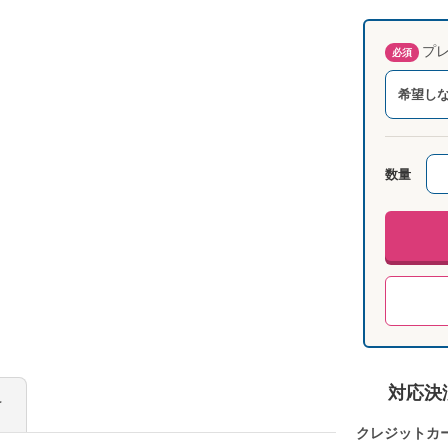
プレ
必須
希望し
数量
対応決
け
クレジットカ