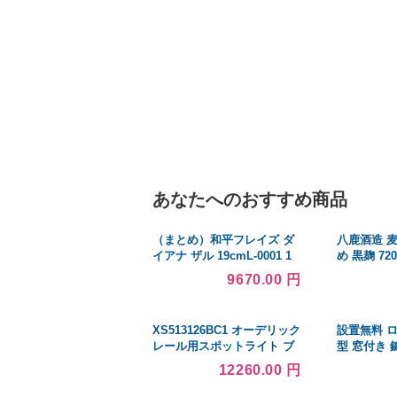
あなたへのおすすめ商品
（まとめ）和平フレイズ ダ
八鹿酒造 
イアナ ザル 19cmL-0001 1
め 黒麹 720
個〔×10セット〕
ケース u-y
9670.00 円
XS513126BC1 オーデリック
設置無料 ロ
レール用スポットライト ブ
型 窓付き 
ラック LED 白色 調光
ーズロッカ
12260.00 円
Bluetooth 拡散
カー オフィ
(XS513126BC 代替品)
人用ロッカ