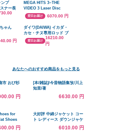
ランプ
MEGA HITS 3~THE
〔×30セット〕
ファスナー長
VIDEO 3 Laser Disc
730.00
rink
6070.00 円
翌日お届け
52 レッド
ちゃん
ダイワ(DAIWA) イカダ・
カセ・チヌ専用ロッド ブ
16210.00
ラックジャックイカダ・V
640.00 円
翌日お届け
円
145・V 釣り竿
あなたへのおすすめ商品をもっと見る
南市 おび杉
[本/雑誌]/今昔物語集攷/川上
知里/著
000.00 円
6630.00 円
hoes for
大好評 中綿ジャケット コー
lat Shoes
ト レディース ダウンジャケ
 Toe 並行輸入
ット 人気 厚手 軽量 高品質
400.00 円
6010.00 円
秋冬 暖かい 通勤 通学 かわ
いい コーデ おしゃれ 送料無