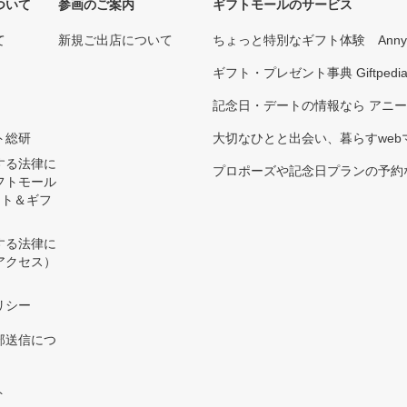
ついて
参画のご案内
ギフトモールのサービス
て
新規ご出店について
ちょっと特別なギフト体験 Ann
ギフト・プレゼント事典 Giftpedi
記念日・デートの情報なら アニ
ト総研
大切なひとと出会い、暮らすwebマガ
する法律に
プロポーズや記念日プランの予約な
フトモール
ント＆ギフ
する法律に
アクセス）
）
リシー
部送信につ
ト