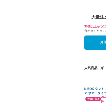
大量注
30個以上かつ
合わせください
お
人気商品（ギ
N-BOX タント
ア サマータイ
26
4本セット 155/6
翌日お届け
円
ンロップ EC20
アザーネ FB 1