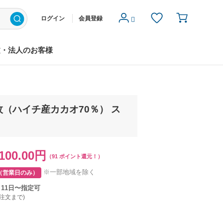
ログイン
会員登録
文・法人のお客様
枚（ハイチ産カカオ70％） ス
100.00円
（91 ポイント還元！）
※一部地域を除く
（営業日のみ）
月11日〜指定可
ご注文まで)