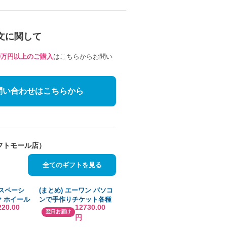
文に関して
10万円以上のご購入
はこちらからお問い
問い合わせはこちらから
フトモール店）
全てのギフトを見る
 スペーシ
(まとめ) エーワン パソコ
ヤ ホイール
ンで手作りチケット各種
220.00
12730.00
5R14 ダ
プリンタ兼用紙 ホワイト
翌日お届け
円
2L トピー
A4判 8面半券無タイプ
4インチ
51477 1冊(20シート)