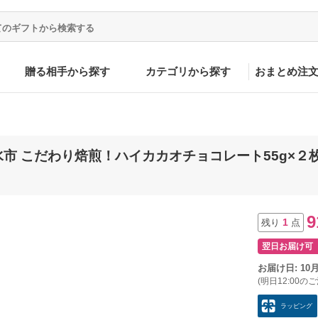
贈る相手から探す
カテゴリから探す
おまとめ注
水市 こだわり焙煎！ハイカカオチョコレート55g×２
9
1
残り
点
翌日お届け可
お届け日: 10
(明日12:00の
ラッピング