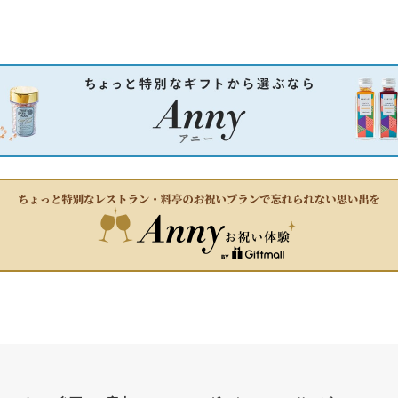
K6DSW-NT