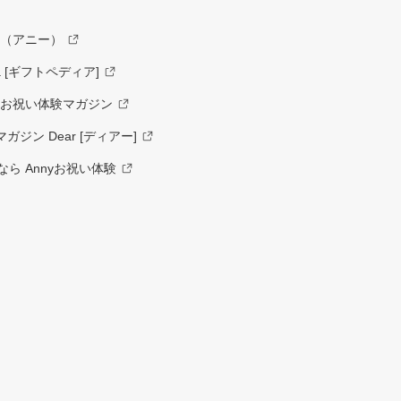
y（アニー）
a [ギフトペディア]
ーお祝い体験マガジン
ジン Dear [ディアー]
ら Annyお祝い体験