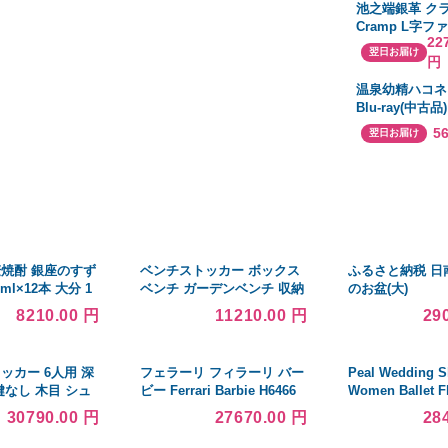
池之端銀革 ク
Cramp L字
22
財布 Italian Sh
翌日お届け
円
Leather Cr-1
温泉幼精ハコネ
Blu-ray(中古品)
5
翌日お届け
麦焼酎 銀座のすず
ベンチストッカー ボックス
ふるさと納税 日
ml×12本 大分 1
ベンチ ガーデンベンチ 収納
のお盆(大)
u
庫 屋外 木製 おしゃれ 安い
8210.00 円
11210.00 円
29
スリム ベランダ 玄関 テラス
庭
ッカー 6人用 深
フェラーリ フィラーリ バー
Peal Wedding S
鍵なし 木目 シュ
ビー Ferrari Barbie H6466
Women Ballet F
ー スチールロッ
Bride Pointed
30790.00 円
27670.00 円
28
ス収納 六人用 6
品
ー 備品ロッカー