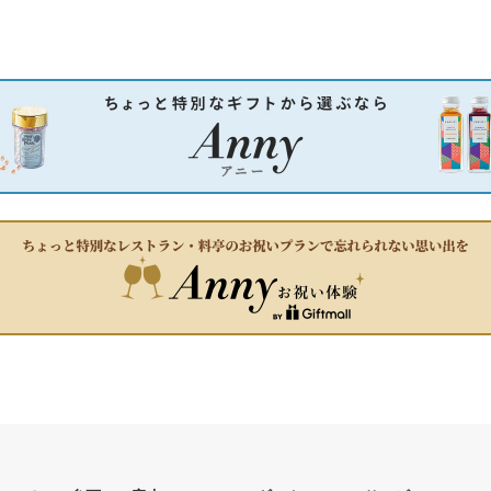
K6DSW-NT