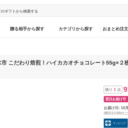
贈る相手から探す
カテゴリから探す
おまとめ注
水市 こだわり焙煎！ハイカカオチョコレート55g×２
9
1
残り
点
翌日お届け可
お届け日: 10
(明日12:00の
ラッピング