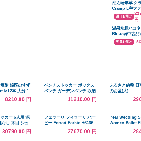
池之端銀革 ク
Cramp L字
22
財布 Italian Sh
翌日お届け
円
Leather Cr-1
温泉幼精ハコネ
Blu-ray(中古品)
5
翌日お届け
麦焼酎 銀座のすず
ベンチストッカー ボックス
ふるさと納税 日
ml×12本 大分 1
ベンチ ガーデンベンチ 収納
のお盆(大)
u
庫 屋外 木製 おしゃれ 安い
8210.00 円
11210.00 円
29
スリム ベランダ 玄関 テラス
庭
ッカー 6人用 深
フェラーリ フィラーリ バー
Peal Wedding S
鍵なし 木目 シュ
ビー Ferrari Barbie H6466
Women Ballet F
ー スチールロッ
Bride Pointed
30790.00 円
27670.00 円
28
ス収納 六人用 6
品
ー 備品ロッカー