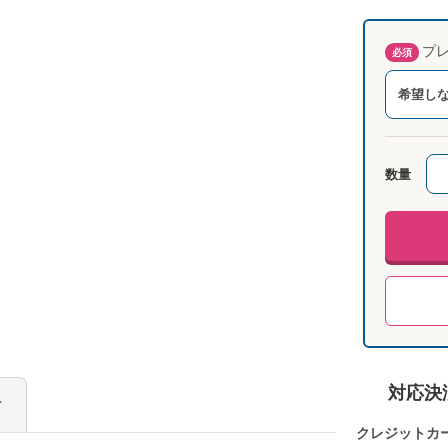
プレ
必須
希望し
数量
対応決
け
クレジットカ