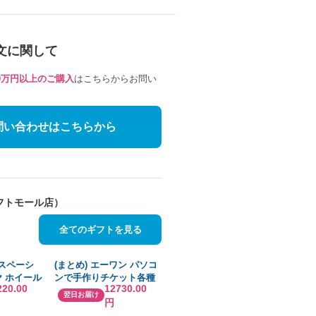
文に関して
10万円以上のご購入
はこちらからお問い
問い合わせはこちらから
フトモール店）
全てのギフトを見る
 スペーシ
(まとめ) エーワン パソコ
ヤ ホイール
ンで手作りチケット各種
220.00
12730.00
5R14 ダ
プリンタ兼用紙 ホワイト
翌日お届け
円
2L トピー
A4判 8面半券無タイプ
4インチ
51477 1冊(20シート)