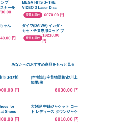
ランプ
MEGA HITS 3~THE
〔×30セット〕
ファスナー長
VIDEO 3 Laser Disc
730.00
rink
6070.00 円
翌日お届け
52 レッド
ちゃん
ダイワ(DAIWA) イカダ・
カセ・チヌ専用ロッド ブ
16210.00
ラックジャックイカダ・V
640.00 円
翌日お届け
円
145・V 釣り竿
あなたへのおすすめ商品をもっと見る
南市 おび杉
[本/雑誌]/今昔物語集攷/川上
知里/著
000.00 円
6630.00 円
hoes for
大好評 中綿ジャケット コー
lat Shoes
ト レディース ダウンジャケ
 Toe 並行輸入
ット 人気 厚手 軽量 高品質
400.00 円
6010.00 円
秋冬 暖かい 通勤 通学 かわ
いい コーデ おしゃれ 送料無