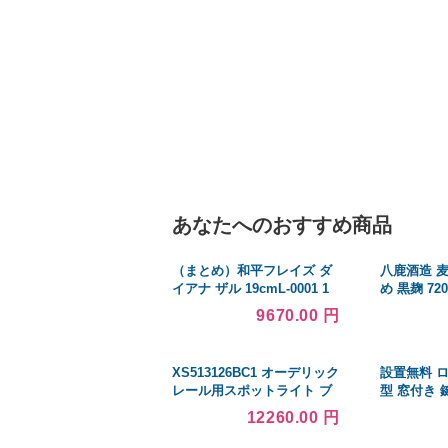
あなたへのおすすめ商品
（まとめ）和平フレイズ ダ
八鹿酒造 
イアナ ザル 19cmL-0001 1
め 黒麹 720
個〔×10セット〕
ケース u-y
9670.00 円
XS513126BC1 オーデリック
設置無料 ロ
レール用スポットライト ブ
型 窓付き 
ラック LED 白色 調光
ーズロッカ
12260.00 円
Bluetooth 拡散
カー オフィ
(XS513126BC 代替品)
人用ロッカ