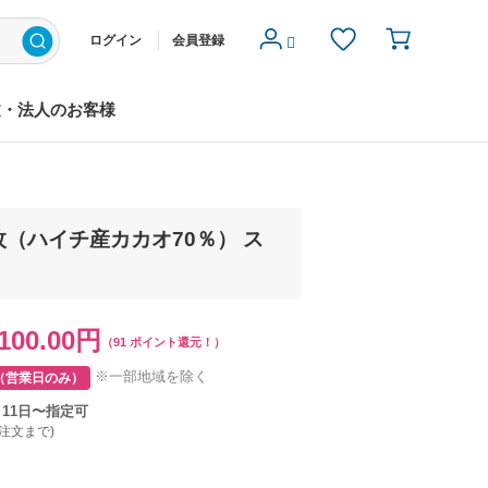
ログイン
会員登録
文・法人のお客様
枚（ハイチ産カカオ70％） ス
100.00円
（91 ポイント還元！）
※一部地域を除く
（営業日のみ）
月11日〜指定可
ご注文まで)