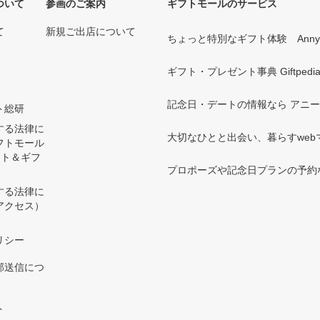
ついて
参画のご案内
ギフトモールのサービス
て
新規ご出店について
ちょっと特別なギフト体験 Ann
ギフト・プレゼント事典 Giftpedi
記念日・デートの情報なら アニ
ト総研
する法律に
大切なひとと出会い、暮らすwebマガ
フトモール
ント＆ギフ
プロポーズや記念日プランの予約な
する法律に
アクセス）
）
リシー
部送信につ
ト