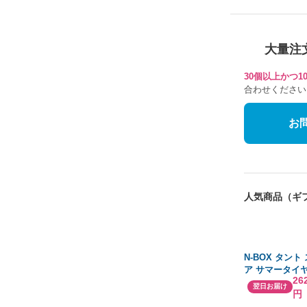
大量注
30個以上かつ
合わせください
お
人気商品（ギ
N-BOX タント
ア サマータイ
26
4本セット 155/6
翌日お届け
円
ンロップ EC20
アザーネ FB 1