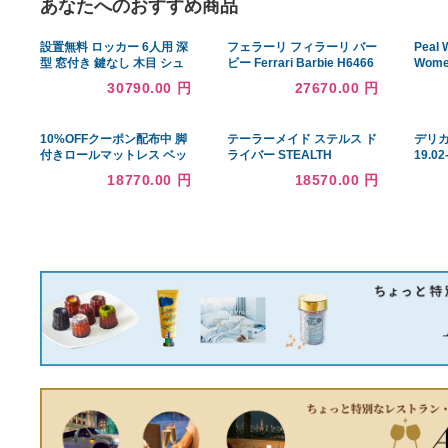
あなたへのおすすめ商品
設置無料 ロッカー 6人用 深
フェラーリ フィラーリ バー
型 窓付き 鍵なし 木目 シュ
ビー Ferrari Barbie H6466
ーズロッカー スチールロッ
30790.00 円
27670.00 円
カー オフィス収納 六人用 6
人用ロッカー 備品ロッカー
会社 GLK-K6DSW-NT
10%OFFクーポン配布中 脚
テーラーメイド ステルス ド
付きロールマットレス ベッ
ライバー STEALTH
ド（ポケットスプリング）
STEALTH 10.5° フレックス
18770.00 円
18570.00 円
セミダブルサイズ 高い通気
R 中古 Cランク
性 コンパクト搬入や組立ラ
クラク