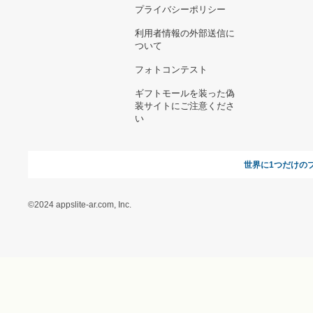
お支払い方法について
当サイトについて
新規ご出
よくある質問
運営会社
お問い合わせ
利用規約
オンラインギフト総研
特定商取引に関する法律
に基づく表記（ギフトモ
ール - 人気のプレゼント
＆ギフトの専門店）
特定商取引に関する法律
に基づく表記（（アクセ
ス）ギフトモール店）
プライバシーポリシー
利用者情報の外部送信に
ついて
フォトコンテスト
ギフトモールを装った偽