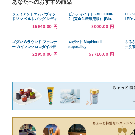
あなたへのおすすめ商品
ジェイアンドエムデヴィッ
ビルディバイド -＃000000-
ドソン ベルトバッグ レディ
2（完全生産限定版） [Blu-
ース レザー ショルダーバッ
ray]
15940.00 円
8000.00 円
グ,トートバッグ ライトグレ
ー
ゴダン Wラウンド ファスナ
ロボット Mephisto II
ー カイマンクロコダイル長
superalloy
財布 テールレザー
22950.00 円
57710.00 円
spcw8056cpGray グレー