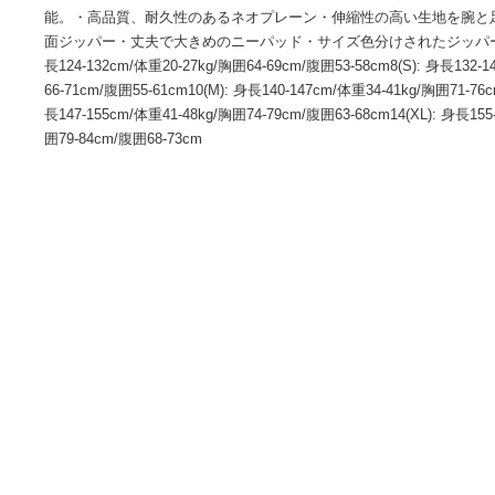
【ブランド：OCEAN&EARTH;(オーシャンアンドアース)】
に設立された、オーストラリアを拠点にサーフィン関連商品
性も高い子供用に開発されたフルスーツで最も例価格を実現し
能。・高品質、耐久性のあるネオプレーン・伸縮性の高い生
面ジッパー・丈夫で大きめのニーパッド・サイズ色分けされたジッパ
長124-132cm/体重20-27kg/胸囲64-69cm/腹囲53-58cm8(S): 
66-71cm/腹囲55-61cm10(M): 身長140-147cm/体重34-41kg/胸囲
長147-155cm/体重41-48kg/胸囲74-79cm/腹囲63-68cm14(XL):
囲79-84cm/腹囲68-73cm