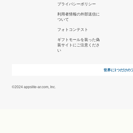
お支払い方法について
当サイトについて
新規ご出
よくある質問
運営会社
お問い合わせ
利用規約
オンラインギフト総研
特定商取引に関する法律
に基づく表記（ギフトモ
ール - 人気のプレゼント
＆ギフトの専門店）
特定商取引に関する法律
に基づく表記（（アクセ
ス）ギフトモール店）
プライバシーポリシー
利用者情報の外部送信に
ついて
フォトコンテスト
ギフトモールを装った偽