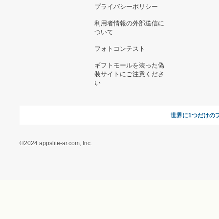
お支払い方法について
当サイトについて
新規ご出
よくある質問
運営会社
お問い合わせ
利用規約
オンラインギフト総研
特定商取引に関する法律
に基づく表記（ギフトモ
ール - 人気のプレゼント
＆ギフトの専門店）
特定商取引に関する法律
に基づく表記（（アクセ
ス）ギフトモール店）
プライバシーポリシー
利用者情報の外部送信に
ついて
フォトコンテスト
ギフトモールを装った偽