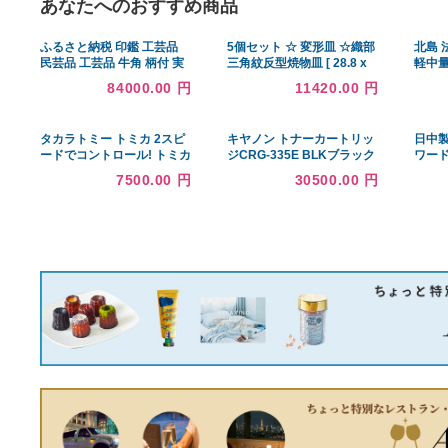
あなたへのおすすめ商品
ふるさと納税 印鑑 工芸品
5個セット ☆ 変形皿 ☆織部
民芸品 工芸品 牛角 柄付 実
三角紋反型焼物皿 [ 28.8 x
印 銀行印 セット 標準 2本
11 x 5cm 430g ] | 変形皿 盛
84000.00 円
11420.00 円
16.5mm 13.5mm はんこ 判
皿 和食器 洋食器 おしゃれ
子 プレゼント 出産 贈答 新
業務用
生活 祝 結婚 婚約 夫…
タカラトミー トミカ 2スピ
キヤノン トナーカートリッ
ードでコントロール! トミカ
ジCRG-335E BLKブラック
アクション 高速どうろ ミ
7500.00 円
30500.00 円