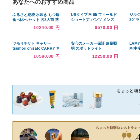
あなたへのおすすめ商品
ふるさと納税 水炊き もつ鍋
USタイプ M-65 フィールド
食べ比べ セット 各2人前 博
ショート丈 パンツ メンズ
多名物 福岡県産 ハーブ鶏
XLサイズ ブラック レプリ
10240.00 円
6570.00 円
水炊き＆国産牛 モツ鍋 しょ
カ 米軍 US軍 ミリタリーパ
うゆ味 醤油味 鍋 牛肉 鶏肉
ンツ 軍モノ ショーツ
※配.. 福岡県小郡市
ツモリチサト キャリー
安心のメーカー保証 遠藤照
tsumori chisato CARRY ネ
明 スポットライト
コかおウレタン ショルダー
EFS7213B LED 実績20年
10560.00 円
12250.00 円
バッグ 中サイズ 猫モチーフ
の老舗
トートバッグ （オレンジ