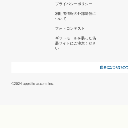
お支払い方法について
当サイトについて
新規ご出
よくある質問
運営会社
お問い合わせ
利用規約
オンラインギフト総研
特定商取引に関する法律
に基づく表記（ギフトモ
ール - 人気のプレゼント
＆ギフトの専門店）
特定商取引に関する法律
に基づく表記（（アクセ
ス）ギフトモール店）
プライバシーポリシー
利用者情報の外部送信に
ついて
フォトコンテスト
ギフトモールを装った偽