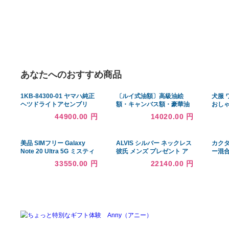
あなたへのおすすめ商品
1KB-84300-01 ヤマハ純正
〔ルイ式油額〕高級油絵
ヘツドライトアセンブリ
額・キャンバス額・豪華油
HD
絵額・模様油絵額 ワイド油