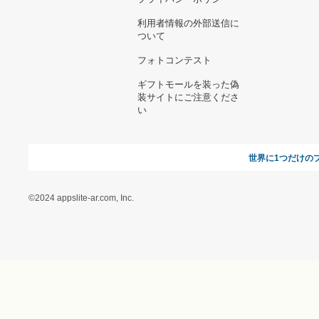
お支払い方法について
当サイトについて
新規ご出
よくある質問
運営会社
お問い合わせ
利用規約
オンラインギフト総研
特定商取引に関する法律
に基づく表記（ギフトモ
ール - 人気のプレゼント
＆ギフトの専門店）
特定商取引に関する法律
に基づく表記（（アクセ
ス）ギフトモール店）
プライバシーポリシー
利用者情報の外部送信に
ついて
フォトコンテスト
ギフトモールを装った偽