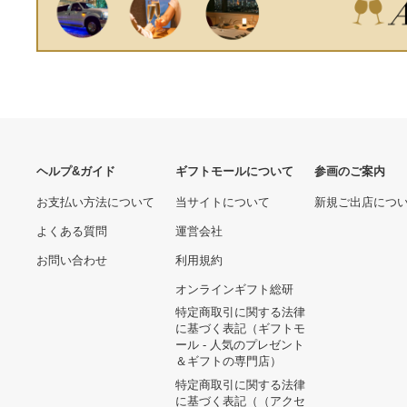
42.3×83.8mm KJ-
ロックアクチュ 並行輸入品
E80915N1冊（20シート）
〔×10セット〕