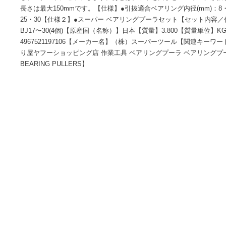
商品情報
【特長】●ベアリングの内輪引き抜き専用工具です。●内爪を
し、スタンドにセットします。あとはナットを回すとベアリン
長さは最大150mmです。【仕様】●引抜適合ベアリング内径(mm)
25・30【仕様２】●スーパー ベアリングプーラセット【セット
BJ17〜30(4個)【原産国（名称）】日本【質量】3.800【質量
4967521197106【メーカー名】（株）スーパーツール【
り屋ヤフーショッピング店 作業工具 ベアリングプーラ ベア
BEARING PULLERS】