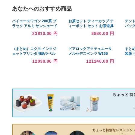
あなたへのおすすめ商品
ハイエースワゴン 200系 ブ
お茶セット ティーカップ テ
ラック アルミ サンシェード
ィーポット セット お茶道具
K1-010-C 車用 遮光 目隠し
おしゃれ 急須セット ギフト
23810.00 円
8880.00 円
フロント リア 受注生産品
セット 湯呑み セット茶器揃
陶磁茶具セット 茶器 茶皿
お出かけ用 業務用
（まとめ）コクヨ インクジ
ドアロックアクチュエータ
ェットプリンタ用紙ラベル
メルセデスベンツ W166
（リラベル）（はかどりタ
X166 GL350 GL450
12030.00 円
121240.00 円
イプ）A4 12面標準タイプ
GLS450、フロント左ドア