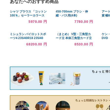
あなたへのおすすめ商品
シャツ ブラウス 「コットン
450-700mm ブラシ・伸
100％」セーラーカラース
縮・バス用(4本)
リーブレスブラウス レディ
5970.00 円
7780.00 円
ース
ミシュラン パイロットスポ
（まとめ） V型・三角型カ
ーツ4 235/40R18 235/40
ード立 本体三角型カード立
ZR18 (95Y) 18インチ 4本セ
CR-KD180PS-T 1個入
68200.00 円
8530.00 円
ット MICHELIN PILOT
〔×10セット〕
SPORT4 ハンドリング サマ
ータイヤ