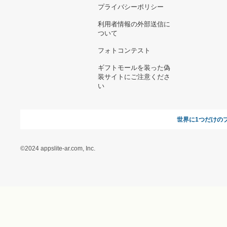
お支払い方法について
当サイトについて
新規ご出
よくある質問
運営会社
お問い合わせ
利用規約
オンラインギフト総研
特定商取引に関する法律
に基づく表記（ギフトモ
ール - 人気のプレゼント
＆ギフトの専門店）
特定商取引に関する法律
に基づく表記（（アクセ
ス）ギフトモール店）
プライバシーポリシー
利用者情報の外部送信に
ついて
フォトコンテスト
ギフトモールを装った偽