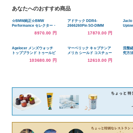
あなたへのおすすめ商品
☆BMW純正☆BMW
アドテック DDR4-
Performance セレクター・
2666260Pin SO-DIMM
レバー・ブーツ 3シリーズ
16GB ADS2666N-16G 1枚
8970.00 円
17870.00 円
(E90/E91/E92/E93) AT車 左
ハンドル用
Agelocer メンズウォッチ
マーベリック キャプテンア
トップブランド トゥールビ
メリカ シールド コスチュー
ヨン スケルトンウォッチ ホ
ム用小物
103680.00 円
12610.00 円
ットリストステンレススチ