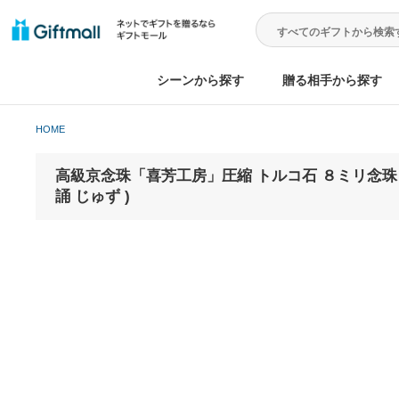
シーンから探す
贈る相手から
HOME
高級京念珠「喜芳工房」圧縮 トルコ石 ８ミリ念
誦 じゅず )