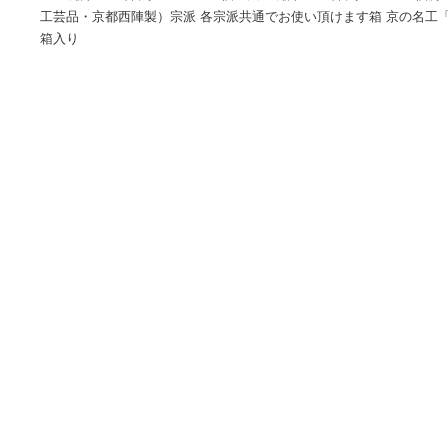
商品情報
圧縮トルコ石８ミリ念珠 女性用オリジナル念珠です。商品詳細
玉 圧縮トルコ石 約１２mm×１個二天 圧縮トルコ石 約６mm
工芸品・京都西陣製）宗派 各宗派共通でお使い頂けます箱 京
箱入り