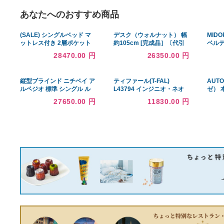
あなたへのおすすめ商品
(SALE) シングルベッド マ
デスク（ウォルナット） 幅
ットレス付き 2層ポケット
約105cm [完成品］〔代引
コイル ローベッド すのこ
不可〕
28470.00 円
26350.00 円
縦型ブラインド ニチベイ ア
ティファール(T-FAL)
ルペジオ 標準 シングル ル
L43794 インジニオ・ネオ
ープコード ミニマル
ロイヤルブルー・インテン
27650.00 円
11830.00 円
125mm エルデ A8725〜
ス セット7