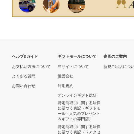
A8744 幅240×高さ200cm
迄