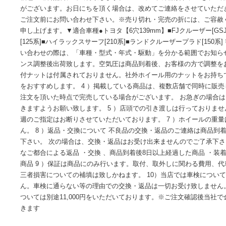
商品情報
■サマータイヤホイール4本セットの価格です。■組込みバラ
梱包・送料無料にて出荷致します。■メーカー在庫品切れにつ
がございます。お日にちを頂く場合は、改めてご連絡をさせ
ご注文前にお問い合わせ下さい。※売り切れ・完売の折には
申し上げます。▼適合車種●トヨタ【6穴139mm】■FJクルーザー
[125系]■ハイラックスサーフ[210系]■ランドクルーザープラド[
い合わせの際は、「車種・型式・年式・駆動」を分かる範囲でお
ンス調整後出荷致します。空気圧は商品到着後、お客様の方で調
付ナットは付属されておりません。社外ホイール用のナット
をおすすめします。 4 ）掲載している商品は、複数店舗で同
注文を頂いた時点で完売している場合がございます。 お急ぎ
きますようお願い致します。 5 ）店頭での引き渡しは行ってお
週のご指定はお断りさせていただいております。 7 ）ホイー
ん。 8 ）返品・交換について 不良品の交換・返品のご連絡
下さい。 次の場合は、交換・返品はお受け出来ませんのでご
なご都合による返品 ・交換 、商品到着後8日以上経過した商