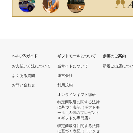
ス 中古 ラッピング可
室内電源 住宅設備用 取付工
事費別途