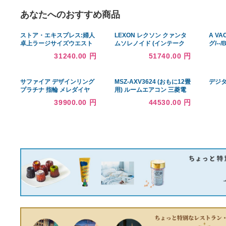
あなたへのおすすめ商品
ストア・エキスプレス:婦人
LEXON レクソン クァンタ
卓上ラージサイズウエスト
ムソレノイド (インテーク
リフトトルソー腕付 13号
側/2個) アルファード/ヴェ
31240.00 円
51740.00 円
61-792-46-1(メーカー直送
ルファイア
品)
GGH20W/GGH25W/GGH30
W/GGH35W (TOY-7727T
サファイア デザインリング
MSZ-AXV3624 (おもに12畳
プラチナ 指輪 メレダイヤ
用) ルームエアコン 三菱電
リング 11号 Pt900 サファ
機 霧ヶ峰Style AXVシリー
39900.00 円
44530.00 円
イア ダイヤモンド レディー
ズ 2024年モデル 単相100V