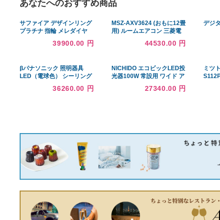
あなたへのおすすめ商品
サファイア デザインリング
MSZ-AXV3624 (おもに12畳
プラチナ 指輪 メレダイヤ
用) ルームエアコン 三菱電
リング 11号 Pt900 サファ
機 霧ヶ峰Style AXVシリー
39900.00 円
44530.00 円
イア ダイヤモンド レディー
ズ 2024年モデル 単相100V
ス 中古 ラッピング可
室内電源 住宅設備用 取付工
事費別途
βパナソニック 照明器具
NICHIDO エコビックLED投
LED（電球色） シーリング
光器100W 常設用 ワイド ア
ファン用シャンデリア シー
ース付 電線2m 本体白、電
36260.00 円
27340.00 円
リングファン専用 〜14畳
球黒 ▼161-8917 ATL-
{●}
E100J-WW-50K 1台