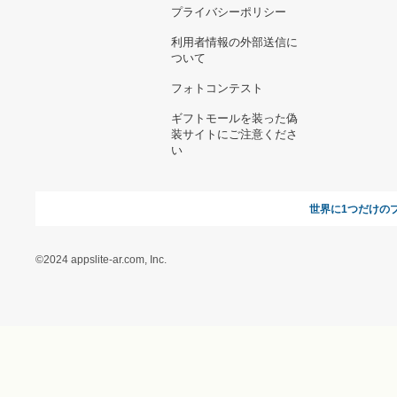
お支払い方法について
当サイトについて
新規ご出
よくある質問
運営会社
お問い合わせ
利用規約
オンラインギフト総研
特定商取引に関する法律
に基づく表記（ギフトモ
ール - 人気のプレゼント
＆ギフトの専門店）
特定商取引に関する法律
に基づく表記（（アクセ
ス）ギフトモール店）
プライバシーポリシー
利用者情報の外部送信に
ついて
フォトコンテスト
ギフトモールを装った偽