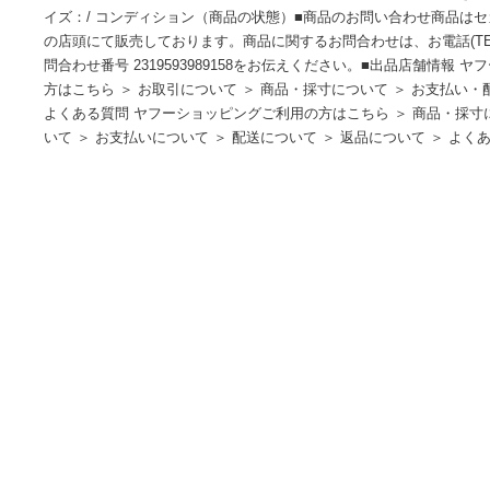
THE NORTH FACE◆SOUTHERN CROSS PARKA_サ
THE NORTH FACE 型番 カラーカーキ 柄無地 素材・生地
【ジャケット】 肩幅：50 / 身幅：56.5 / 着丈：76 / 袖丈：6
イズ：/ コンディション（商品の状態）■商品のお問い合わせ
の店頭にて販売しております。商品に関するお問合わせは、お電話(TEL
問合わせ番号 2319593989158をお伝えください。■出品店
方はこちら ＞ お取引について ＞ 商品・採寸について ＞ お
よくある質問 ヤフーショッピングご利用の方はこちら ＞ 商品
いて ＞ お支払いについて ＞ 配送について ＞ 返品について 