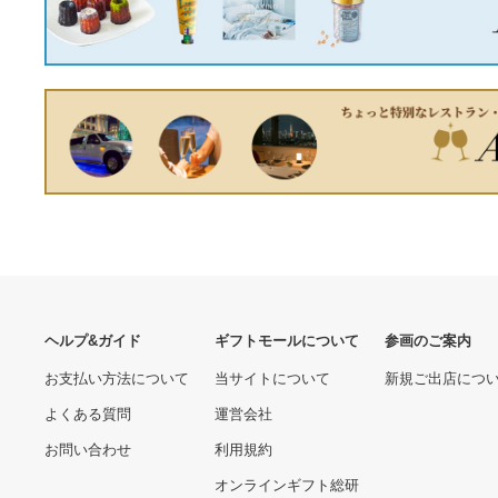
17360.00 円
12630.00 円
スケットゴール スウィング
子供 幼児 誕生日 プレゼン
ト
[※只今品切れ中 入荷待
キッツ (KITZ) DJシリーズ
ち。] BOSS CE-2W
バタフライバルブ 10K G-
Chorus Waza Craft
10DJU 300A (12B) 《バタ
16630.00 円
55000.00 円
Special Edition ボス モジュ
フライ》
レーション系エフェクター
コーラス・技クラフト・シ
リーズ