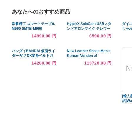
あなたへのおすすめ商品
常磐精工 スマートテーブル
HyperX SoloCast USBスタ
M990 SMTB-M990
ンドアロンマイク テレワー
ク/ストリーマー/コンテンツ
14990.00 円
6590.00 円
クリエーター/ゲーマー向
け/PCPS4PS5使用
バンダイBANDAI 仮面ライ
New Leather Shoes Men's
ダーガヴ DX変身ベルトガ
Korean Version of
ヴ＆ゴチゾウホルダーセッ
Business Dress Black S
14260.00 円
113720.00 円
ト 購入特典おかしな宝箱付
並行輸入品