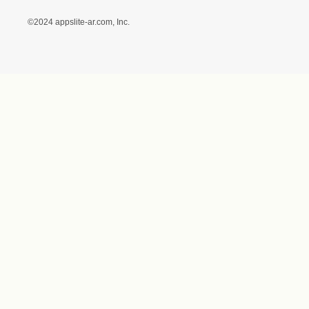
特定商取引に関する法律
に基づく表記（（アクセ
ス）ギフトモール店）
プライバシーポリシー
利用者情報の外部送信に
ついて
フォトコンテスト
ギフトモールを装った偽
装サイトにご注意くださ
い
世界に1
©2024 appslite-ar.com, Inc.