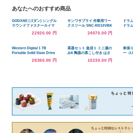
あなたへのおすすめ商品
GODANE (ゴダン) シングル
サンワサプライ 作業用ワー
ラウンドファスナーカイマ
クスツール SNC-RD10VBK
ンクロコダイル 長財布
22920.00 円
24070.00 円
spcw8017cpNavy ネイビ
ー/ 紺色
Western Digital 1 TB
茶器セット 急須１ ミニ湯の
Portable Solid State Drive
み6 陶器の茶こし付き はさ
- External - Space Gray -
み焼 茶器 お茶 緑茶 紅茶 ほ
28360.00 円
10230.00 円
USB 3.2 - Gen 2 - Type C -
うじ茶 おいしい 煎茶 せん