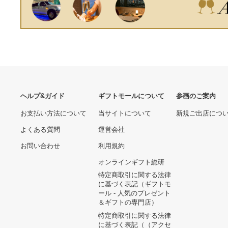
1050 MBs Maximum Read
茶 玉露 還暦祝い 結婚祝い
Transfer Rate
内祝い 引き出物