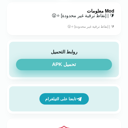
Mod معلومات
🔰 | [نقاط ترقية غير محدودة] ⭐😮
🔰 | [نقاط ترقية غير محدودة] ⭐😮
روابط التحميل
تحميل APK
تابعنا على التيلغرام