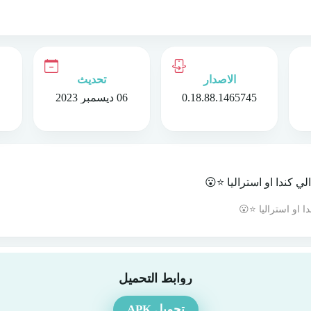
الاصدار
تحديث
0.18.88.1465745
06 ديسمبر 2023
روابط التحميل
تحميل APK