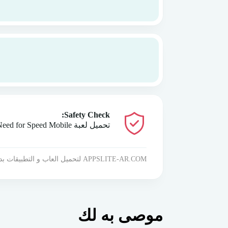
Safety Check:
تحميل لعبة Need for Speed Mobile للأندرويد 2024 آخر إصدار تم اختباره ولا يحتوي على أي فيروسات!
APPSLITE-AR.COM لتحميل العاب و التطبيقات بدون فيروسات او اختصار الروابط !
موصى به لك