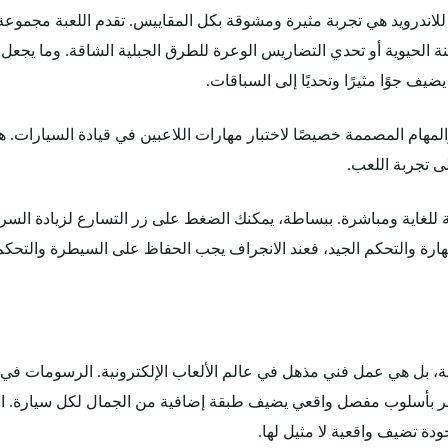
جربة اللعب في لعبة Need for Speed Mobile للاندرويد هي تجربة مثيرة ومشوقة بكل المقاييس. تق
الحيوية أو تحدي التضاريس الوعرة للطرق الجبلية الشاقة. وما يجعل ال
 جوًا مثيرًا وتحديًا إلى السباقات.
ن التحديات والمهام المصممة خصيصًا لاختبار مهارات اللاعبين في قيادة السيار
لى تجربة اللعب.
 للغاية ومباشرة. ببساطة، يمكنك الضغط على زر التسارع لزيادة السرع
لمهارة والتحكم الجيد، فعند الانجراف يجب الحفاظ على السيطرة والتح
Need fo ليست مجرد لعبة، بل هي عمل فني مذهل في عالم الألعاب الإلكترونية. الرسو
هر بأسلوب مفصل واقعي يضيف طبقة إضافية من الجمال لكل سيارة. ا
دة تضيف واقعية لا مثيل لها.