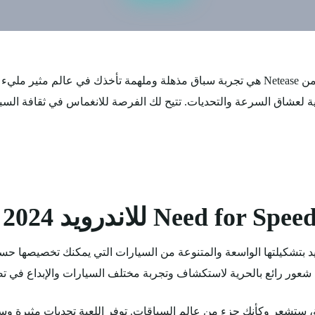
تحميل لعبة Need for Speed Mobile للاندرويد من Netease هي تجربة سباق مذهلة وملهمة تأخذك
ة لعشاق السرعة والتحديات. تتيح لك الفرصة للانغماس في ثقافة السب
Need for Speed M على الاندرويد بتشكيلتها الواسعة والمتنوعة من السيارات التي يمك
ك شعور رائع بالحرية لاستكشاف وتجربة مختلف السيارات والإبداع في تصم
 ستشعر وكأنك جزء من عالم السباقات. توفر اللعبة تحديات مثيرة وسب