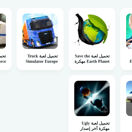
تحميل لعبة Save the
تحميل لعبة Truck
E
Earth Planet مهكرة
Simulator Europe
orce
A باخر
اخر اصدار للأندرويد
مهكرة 2024
مهك
للأندرويد
للأن
تحميل لعبة Ugly
مهكرة آخر إصدار