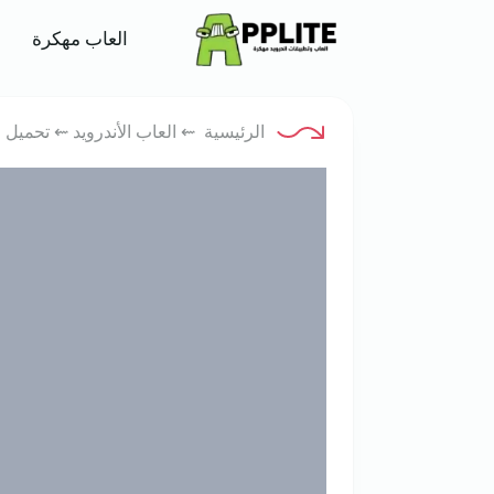
متجر اب لايت
العاب مهكرة
الرئيسية
⇜
العاب الأندرويد
⇜ تحميل لعبة Need for Speed Mobile للأندر