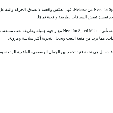
لا يمكن نسيان دقة رسومات لعبة Need for Speed Mobile من Netease، فهي تعكس واقع
جد نفسك تعيش السباقات بطريقة واقعية تمامًا.
بالإضافة إلى جودة الرسومات والواقعية الرائعة، تأتي eed for Speed Mobile
دات، مما يزيد من متعة اللعب ويجعل التجربة أكثر سلاسة ومرونة.
يست مجرد لعبة سباقات، بل هي تحفة فنية تجمع بين الجمال الرسومي، الواقعية الرا