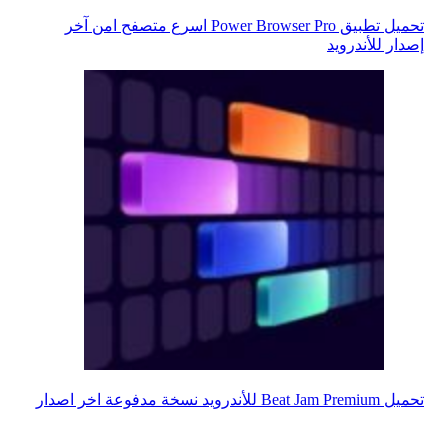
تحميل تطبيق Power Browser Pro اسرع متصفح امن آخر
إصدار للأندرويد
تحميل Beat Jam Premium للأندرويد نسخة مدفوعة اخر اصدار